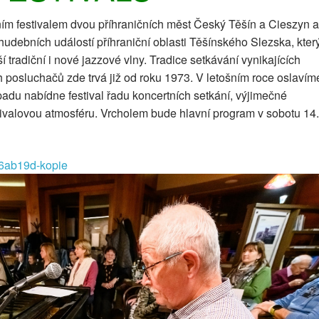
lním festivalem dvou příhraničních měst Český Těšín a Cieszyn a
udebních událostí příhraniční oblasti Těšínského Slezska, kter
tradiční i nové jazzové vlny. Tradice setkávání vynikajících
 posluchačů zde trvá již od roku 1973. V letošním roce oslavím
opadu nabídne festival řadu koncertních setkání, výjimečné
ivalovou atmosféru. Vrcholem bude hlavní program v sobotu 14.