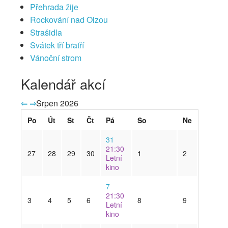
Přehrada žije
Rockování nad Olzou
Strašidla
Svátek tří bratří
Vánoční strom
Kalendář akcí
⇐
⇒
Srpen 2026
Po
Út
St
Čt
Pá
So
Ne
31
21:30
27
28
29
30
1
2
Letní
kino
7
21:30
3
4
5
6
8
9
Letní
kino