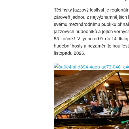
Těšínský jazzový festival je regioná
zároveň jednou z nejvýznamnějších h
svému mezinárodnímu publiku přináší 
jazzových hudebníků a jejich věrných
53. ročník! V týdnu od 9. do 14. list
hudební hosty a nezaměnitelnou fest
listopadu 2026.