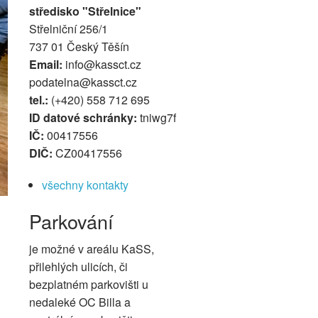
středisko "Střelnice"
Střelniční 256/1
737 01 Český Těšín
Email:
info@kassct.cz
podatelna@kassct.cz
tel.:
(+420) 558 712 695
ID datové schránky:
tniwg7f
IČ:
00417556
DIČ:
CZ00417556
všechny kontakty
Parkování
je možné v areálu KaSS,
přilehlých ulicích, či
bezplatném parkovišti u
nedaleké OC Billa a