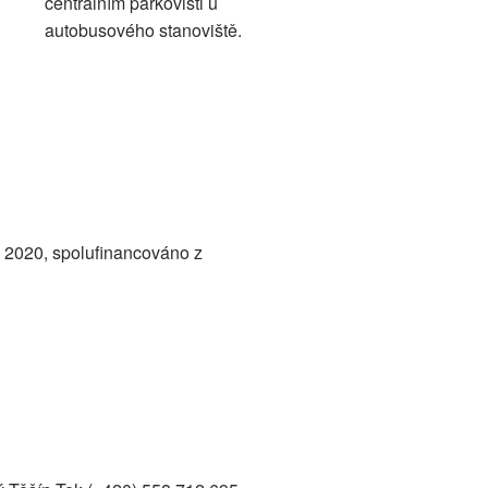
centrálním parkovišti u
autobusového stanoviště.