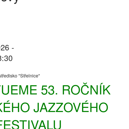
26 -
3:30
tředisko "Střelnice"
UEME 53. ROČNÍK
KÉHO JAZZOVÉHO
FESTIVALU