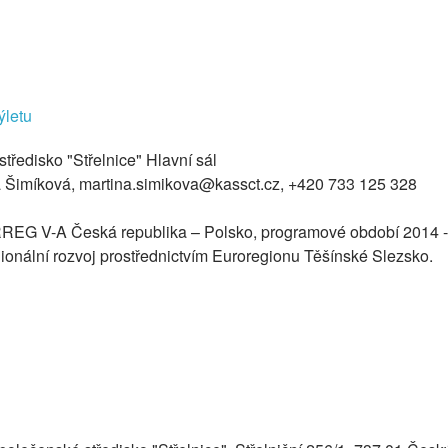
tředisko "Střelnice" Hlavní sál
a Šimíková, martina.simikova@kassct.cz, +420 733 125 328