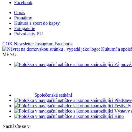
Facebook
O nás
Pronájmy
Kultura a sport do kapsy
Fotogalerie
Právní akty EU
COK
Newsletter
Instagram
Facebook
MENU
Zájmové 
Společenská setkání
Představe
Festivaly
Výstavy 
Kino
Nacházíte se v: