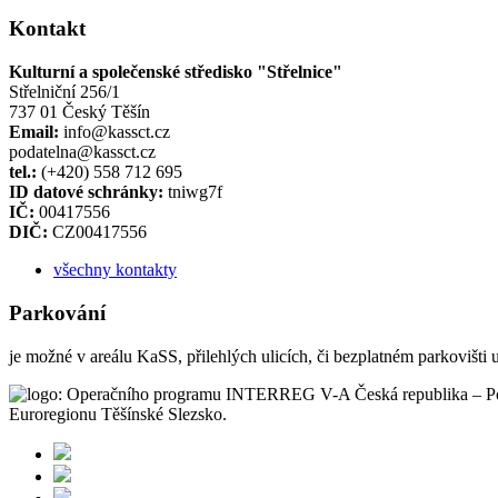
Kontakt
Kulturní a společenské středisko "Střelnice"
Střelniční 256/1
737 01 Český Těšín
Email:
info@kassct.cz
podatelna@kassct.cz
tel.:
(+420) 558 712 695
ID datové schránky:
tniwg7f
IČ:
00417556
DIČ:
CZ00417556
všechny kontakty
Parkování
je možné v areálu KaSS, přilehlých ulicích, či bezplatném parkovišti 