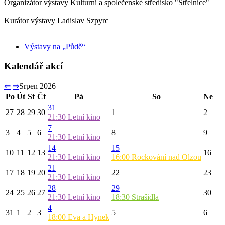
Organizátor výstavy
Kulturní a společenské středisko "Střelnice"
Kurátor výstavy
Ladislav Szpyrc
Výstavy na „Půdě“
Kalendář akcí
⇐
⇒
Srpen 2026
Po
Út
St
Čt
Pá
So
Ne
31
27
28
29
30
1
2
21:30
Letní kino
7
3
4
5
6
8
9
21:30
Letní kino
14
15
10
11
12
13
16
21:30
Letní kino
16:00
Rockování nad Olzou
21
17
18
19
20
22
23
21:30
Letní kino
28
29
24
25
26
27
30
21:30
Letní kino
18:30
Strašidla
4
31
1
2
3
5
6
18:00
Eva a Hynek