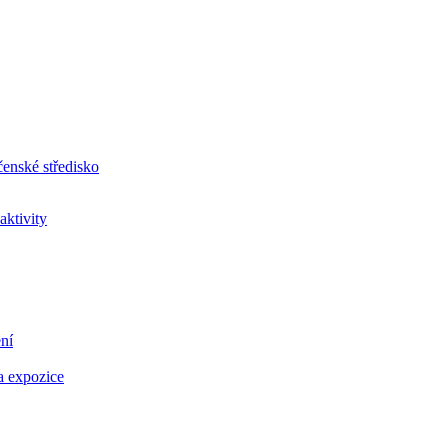
aktivity
ní
a expozice