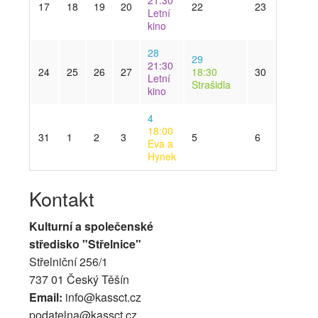
21:30
17
18
19
20
22
23
Letní
kino
28
29
21:30
24
25
26
27
18:30
30
Letní
Strašidla
kino
4
18:00
31
1
2
3
5
6
Eva a
Hynek
Kontakt
Kulturní a společenské
středisko "Střelnice"
Střelniční 256/1
737 01 Český Těšín
Email:
info@kassct.cz
podatelna@kassct.cz