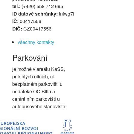
tel.:
(+420) 558 712 695
ID datové schránky:
tniwg7f
IČ:
00417556
DIČ:
CZ00417556
všechny kontakty
Parkování
je možné v areálu KaSS,
přilehlých ulicích, či
bezplatném parkovišti u
nedaleké OC Billa a
centrálním parkovišti u
autobusového stanoviště.