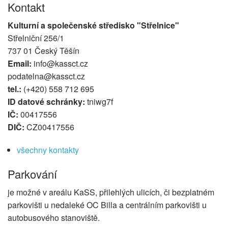
Kontakt
Kulturní a společenské středisko "Střelnice"
Střelniční 256/1
737 01 Český Těšín
Email:
info@kassct.cz
podatelna@kassct.cz
tel.:
(+420) 558 712 695
ID datové schránky:
tniwg7f
IČ:
00417556
DIČ:
CZ00417556
všechny kontakty
Parkování
je možné v areálu KaSS, přilehlých ulicích, či bezplatném
parkovišti u nedaleké OC Billa a centrálním parkovišti u
autobusového stanoviště.