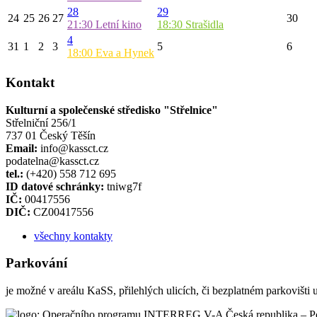
28
29
24
25
26
27
30
21:30
Letní kino
18:30
Strašidla
4
31
1
2
3
5
6
18:00
Eva a Hynek
Kontakt
Kulturní a společenské středisko "Střelnice"
Střelniční 256/1
737 01 Český Těšín
Email:
info@kassct.cz
podatelna@kassct.cz
tel.:
(+420) 558 712 695
ID datové schránky:
tniwg7f
IČ:
00417556
DIČ:
CZ00417556
všechny kontakty
Parkování
je možné v areálu KaSS, přilehlých ulicích, či bezplatném parkovišti 