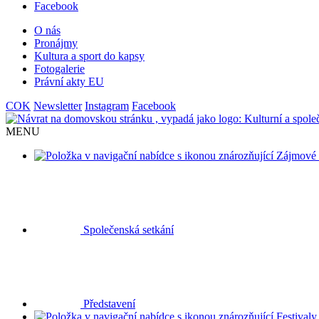
Facebook
O nás
Pronájmy
Kultura a sport do kapsy
Fotogalerie
Právní akty EU
COK
Newsletter
Instagram
Facebook
MENU
Zájmové 
Společenská setkání
Představení
Festivaly