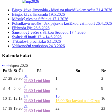
Bingo, káva, limonáda - Idioti na plavbě kolem světa 21.4.202
Bingo, káva, limonáda 19.5.2026
Městský ples na Střelnici 17.1.2026
Pohádková neděle - Jak pejsek s kočičkou vařili dort 26.4.2026
Přehrada žije 26.6.2026
Šansonový večer s Šárkou Secovou 17.4.2026
Svátek tří bratří 12. - 14.6.2026
Tříkrálová procházka 6.1.2026
Velikonoční workshop 24.3.2026
Kalendář akcí
⇐
⇒
Srpen 2026
Po
Út
St
Čt
Pá
So
Ne
31
27
28
29
30
1
2
21:30
Letní kino
7
3
4
5
6
8
9
21:30
Letní kino
14
15
10
11
12
13
16
21:30
Letní kino
16:00
Rockování nad Olzou
21
17
18
19
20
22
23
21:30
Letní kino