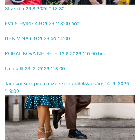
Strašidla 29.8.2026 * 18:30
Eva & Hynek 4.9.2026 *18:00 hod.
DEN VÍNA 5.9.2026 od 14:00
POHÁDKOVÁ NEDĚLE 13.9.2026 *15:00 hod.
Latino fit 23. 2. 2026 *18:00
Taneční kurz pro manželské a přátelské páry 14. 9. 2026
*19:00