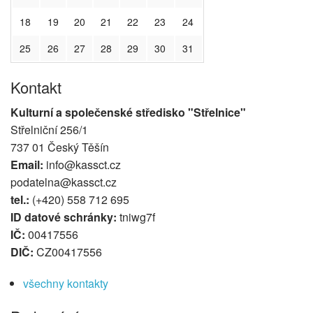
18
19
20
21
22
23
24
25
26
27
28
29
30
31
Kontakt
Kulturní a společenské středisko "Střelnice"
Střelniční 256/1
737 01 Český Těšín
Email:
info@kassct.cz
podatelna@kassct.cz
tel.:
(+420) 558 712 695
ID datové schránky:
tniwg7f
IČ:
00417556
DIČ:
CZ00417556
všechny kontakty