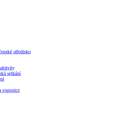
aktivity
ská setkání
ní
a expozice