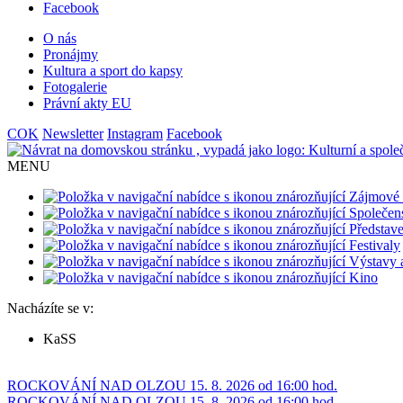
Facebook
O nás
Pronájmy
Kultura a sport do kapsy
Fotogalerie
Právní akty EU
COK
Newsletter
Instagram
Facebook
MENU
Zájmové 
Společen
Představe
Festivaly
Výstavy 
Kino
Nacházíte se v:
KaSS
ROCKOVÁNÍ NAD OLZOU 15. 8. 2026 od 16:00 hod.
ROCKOVÁNÍ NAD OLZOU 15. 8. 2026 od 16:00 hod.