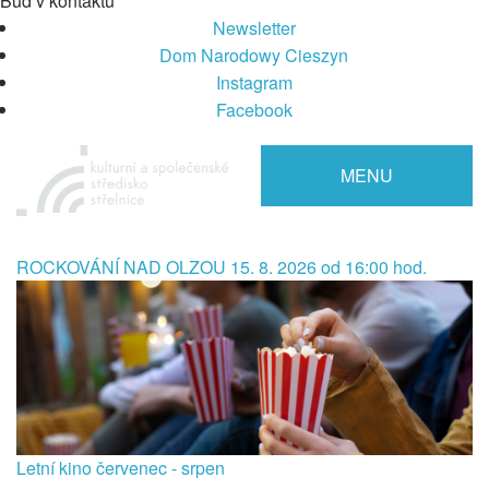
Buď v kontaktu
Newsletter
Dom Narodowy Cieszyn
Instagram
Facebook
MENU
ROCKOVÁNÍ NAD OLZOU 15. 8. 2026 od 16:00 hod.
Letní kino červenec - srpen