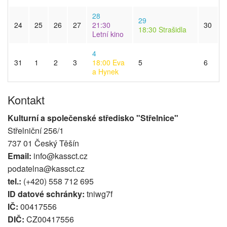
28
29
24
25
26
27
21:30
30
18:30
Strašidla
Letní kino
4
31
1
2
3
18:00
Eva
5
6
a Hynek
Kontakt
Kulturní a společenské středisko "Střelnice"
Střelniční 256/1
737 01 Český Těšín
Email:
info@kassct.cz
podatelna@kassct.cz
tel.:
(+420) 558 712 695
ID datové schránky:
tniwg7f
IČ:
00417556
DIČ:
CZ00417556