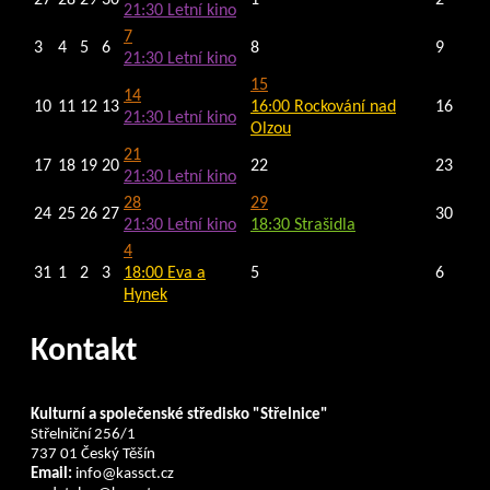
27
28
29
30
1
2
21:30
Letní kino
7
3
4
5
6
8
9
21:30
Letní kino
15
14
10
11
12
13
16:00
Rockování nad
16
21:30
Letní kino
Olzou
21
17
18
19
20
22
23
21:30
Letní kino
28
29
24
25
26
27
30
21:30
Letní kino
18:30
Strašidla
4
31
1
2
3
18:00
Eva a
5
6
Hynek
Kontakt
Kulturní a společenské středisko "Střelnice"
Střelniční 256/1
737 01 Český Těšín
Email:
info@kassct.cz