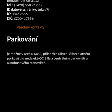
podatelna@kassct.cz
tel.:
(+420) 558 712 695
ID datové schránky:
tniwg7f
IČ:
00417556
DIČ:
CZ00417556
všechny kontakty
Parkování
je možné v areálu KaSS, přilehlých ulicích, či bezplatném
parkovišti u nedaleké OC Billa a centrálním parkovišti u
autobusového stanoviště.