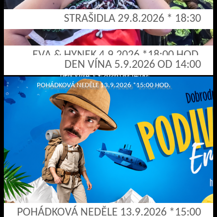
STRAŠIDLA 29.8.2026 * 18:30
EVA & HYNEK 4.9.2026 *18:00 HOD.
DEN VÍNA 5.9.2026 OD 14:00
EVA & HYNEK 4.9.2026 *18:00 HOD.
DEN VÍNA 5.9.2026 OD 14:00
POHÁDKOVÁ NEDĚLE 13.9.2026 *15:00 HOD.
POHÁDKOVÁ NEDĚLE 13.9.2026 *15:00