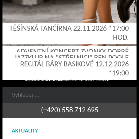
TĚŠÍNSKÁ TANČÍRNA 22.11.2026 *17:00
HOD.
ADVENTNÍ KONCERT ZVONKY DOBRÉ
JAZZKLUB NA "STŘELNICI" BEN POOLE
ZPRÁVY 28.11.2026 *16:00
RECITÁL BÁRY BASIKOVÉ 12.12.2026
4.12.2026 *20:00 HOD.
ADVENTNÍ KONCERT ZVONKY DOBRÉ ZPRÁVY 28.11.2026 *16:00
*19:00
JAZZKLUB NA "STŘELNICI" BEN POOLE 4.12.2026 *20:00 HOD.
RECITÁL BÁRY BASIKOVÉ 12.12.2026 *19:00
(+420) 558 712 695
AKTUALITY