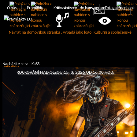
O nás
Pronájmy
COK
Kultura a sport do kapsy
Newsletter
Instagram
Fotogalerie
Facebook
MENU
Právní akty EU
Nacházíte se v:
KaSS
ROCKOVÁNÍ NAD OLZOU 15. 8. 2026 OD 16:00 HOD.