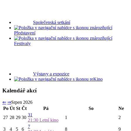
Společenská setkání
Představení
Festivaly
Výstavy a expozice
Kino
Kalendář akcí
⇐
⇒
Srpen 2026
Po
Út
St
Čt
Pá
So
Ne
31
27
28
29
30
1
2
21:30
Letní kino
7
3
4
5
6
8
9