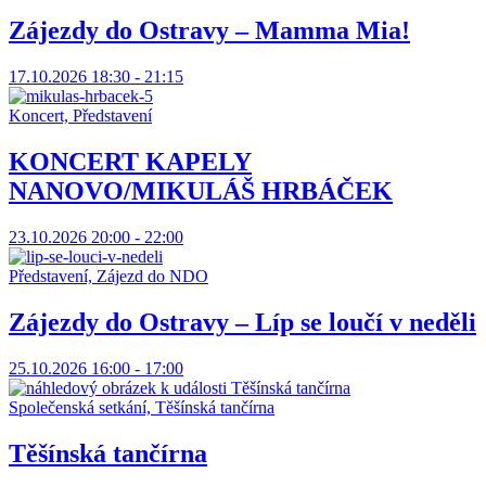
Zájezdy do Ostravy – Mamma Mia!
17.10.2026 18:30 - 21:15
Koncert, Představení
KONCERT KAPELY
NANOVO/MIKULÁŠ HRBÁČEK
23.10.2026 20:00 - 22:00
Představení, Zájezd do NDO
Zájezdy do Ostravy – Líp se loučí v neděli
25.10.2026 16:00 - 17:00
Společenská setkání, Těšínská tančírna
Těšínská tančírna