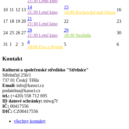
21:30
Letní kino
14
15
10
11
12
13
16
21:30
Letní kino
16:00
Rockování nad Olzou
21
17
18
19
20
22
23
21:30
Letní kino
28
29
24
25
26
27
30
21:30
Letní kino
18:30
Strašidla
4
31
1
2
3
5
6
18:00
Eva a Hynek
Kontakt
Kulturní a společenské středisko "Střelnice"
Střelniční 256/1
737 01 Český Těšín
Email:
info@kassct.cz
podatelna@kassct.cz
tel.:
(+420) 558 712 695
ID datové schránky:
tniwg7f
IČ:
00417556
DIČ:
CZ00417556
všechny kontakty