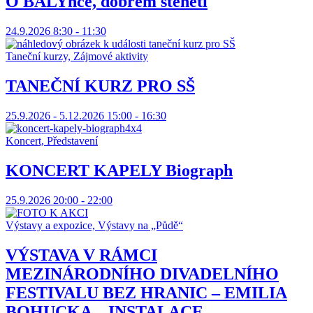
O BALYnce, dobrém štěněti
24.9.2026 8:30 - 11:30
Taneční kurzy, Zájmové aktivity
TANEČNÍ KURZ PRO SŠ
25.9.2026 - 5.12.2026 15:00 - 16:30
Koncert, Představení
KONCERT KAPELY Biograph
25.9.2026 20:00 - 22:00
Výstavy a expozice, Výstavy na „Půdě“
VÝSTAVA V RÁMCI
MEZINÁRODNÍHO DIVADELNÍHO
FESTIVALU BEZ HRANIC – EMILIA
BOHUCKA – INSTALACE