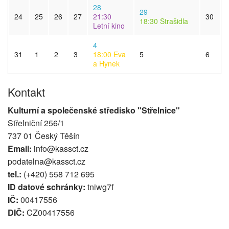
28
29
24
25
26
27
21:30
30
18:30
Strašidla
Letní kino
4
31
1
2
3
18:00
Eva
5
6
a Hynek
Kontakt
Kulturní a společenské středisko "Střelnice"
Střelniční 256/1
737 01 Český Těšín
Email:
info@kassct.cz
podatelna@kassct.cz
tel.:
(+420) 558 712 695
ID datové schránky:
tniwg7f
IČ:
00417556
DIČ:
CZ00417556