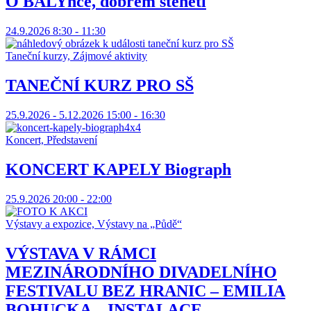
O BALYnce, dobrém štěněti
24.9.2026 8:30 - 11:30
Taneční kurzy, Zájmové aktivity
TANEČNÍ KURZ PRO SŠ
25.9.2026 - 5.12.2026 15:00 - 16:30
Koncert, Představení
KONCERT KAPELY Biograph
25.9.2026 20:00 - 22:00
Výstavy a expozice, Výstavy na „Půdě“
VÝSTAVA V RÁMCI
MEZINÁRODNÍHO DIVADELNÍHO
FESTIVALU BEZ HRANIC – EMILIA
BOHUCKA – INSTALACE