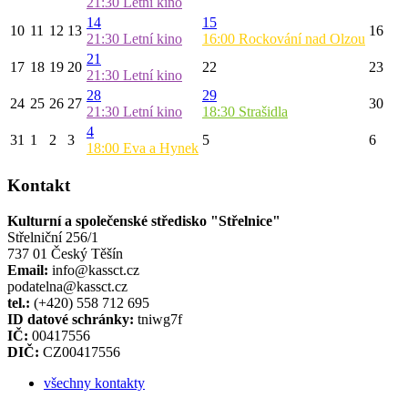
21:30
Letní kino
14
15
10
11
12
13
16
21:30
Letní kino
16:00
Rockování nad Olzou
21
17
18
19
20
22
23
21:30
Letní kino
28
29
24
25
26
27
30
21:30
Letní kino
18:30
Strašidla
4
31
1
2
3
5
6
18:00
Eva a Hynek
Kontakt
Kulturní a společenské středisko "Střelnice"
Střelniční 256/1
737 01 Český Těšín
Email:
info@kassct.cz
podatelna@kassct.cz
tel.:
(+420) 558 712 695
ID datové schránky:
tniwg7f
IČ:
00417556
DIČ:
CZ00417556
všechny kontakty