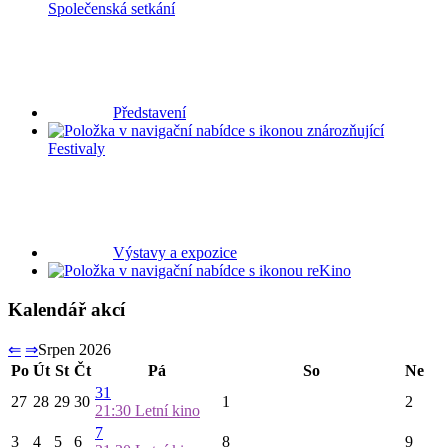
Společenská setkání
Představení
Festivaly
Výstavy a expozice
Kino
Kalendář akcí
⇐
⇒
Srpen 2026
Po
Út
St
Čt
Pá
So
Ne
31
27
28
29
30
1
2
21:30
Letní kino
7
3
4
5
6
8
9