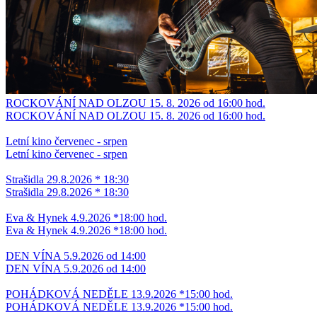
ROCKOVÁNÍ NAD OLZOU 15. 8. 2026 od 16:00 hod.
ROCKOVÁNÍ NAD OLZOU 15. 8. 2026 od 16:00 hod.
Letní kino červenec - srpen
Letní kino červenec - srpen
Strašidla 29.8.2026 * 18:30
Strašidla 29.8.2026 * 18:30
Eva & Hynek 4.9.2026 *18:00 hod.
Eva & Hynek 4.9.2026 *18:00 hod.
DEN VÍNA 5.9.2026 od 14:00
DEN VÍNA 5.9.2026 od 14:00
POHÁDKOVÁ NEDĚLE 13.9.2026 *15:00 hod.
POHÁDKOVÁ NEDĚLE 13.9.2026 *15:00 hod.