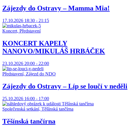
Zájezdy do Ostravy – Mamma Mia!
17.10.2026 18:30 - 21:15
Koncert, Představení
KONCERT KAPELY
NANOVO/MIKULÁŠ HRBÁČEK
23.10.2026 20:00 - 22:00
Představení, Zájezd do NDO
Zájezdy do Ostravy – Líp se loučí v neděli
25.10.2026 16:00 - 17:00
Společenská setkání, Těšínská tančírna
Těšínská tančírna