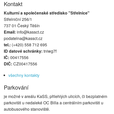
Kontakt
Kulturní a společenské středisko "Střelnice"
Střelniční 256/1
737 01 Český Těšín
Email:
info@kassct.cz
podatelna@kassct.cz
tel.:
(+420) 558 712 695
ID datové schránky:
tniwg7f
IČ:
00417556
DIČ:
CZ00417556
všechny kontakty
Parkování
je možné v areálu KaSS, přilehlých ulicích, či bezplatném
parkovišti u nedaleké OC Billa a centrálním parkovišti u
autobusového stanoviště.