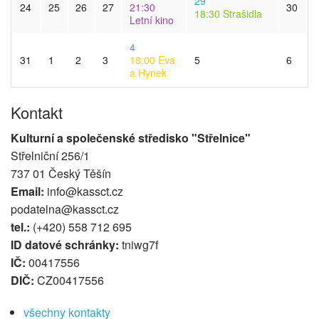
29
24
25
26
27
21:30
30
18:30
Strašidla
Letní kino
4
31
1
2
3
18:00
Eva
5
6
a Hynek
Kontakt
Kulturní a společenské středisko "Střelnice"
Střelniční 256/1
737 01 Český Těšín
Email:
info@kassct.cz
podatelna@kassct.cz
tel.:
(+420) 558 712 695
ID datové schránky:
tniwg7f
IČ:
00417556
DIČ:
CZ00417556
všechny kontakty